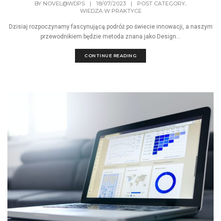
,
BY
NOVEL@WDPS
|
18/07/2023
|
POST CATEGORY
WIEDZA W PRAKTYCE
Dzisiaj rozpoczynamy fascynującą podróż po świecie innowacji, a naszym
przewodnikiem będzie metoda znana jako Design...
CONTINUE READING