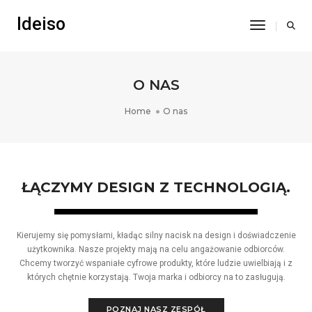
Ideiso
Toggle Na
O NAS
Home
O nas
ŁĄCZYMY DESIGN Z TECHNOLOGIĄ.
Kierujemy się pomysłami, kładąc silny nacisk na design i doświadczenie
użytkownika. Nasze projekty mają na celu angażowanie odbiorców.
Chcemy tworzyć wspaniałe cyfrowe produkty, które ludzie uwielbiają i z
których chętnie korzystają. Twoja marka i odbiorcy na to zasługują.
POZNAJ NASZ ZESPÓŁ