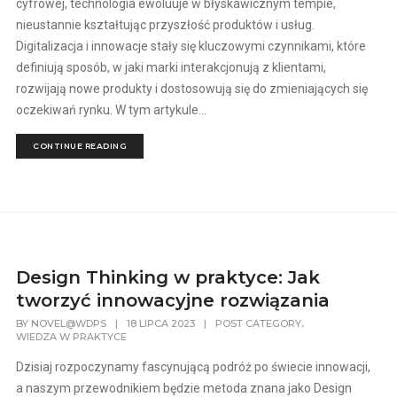
cyfrowej, technologia ewoluuje w błyskawicznym tempie,
nieustannie kształtując przyszłość produktów i usług.
Digitalizacja i innowacje stały się kluczowymi czynnikami, które
definiują sposób, w jaki marki interakcjonują z klientami,
rozwijają nowe produkty i dostosowują się do zmieniających się
oczekiwań rynku. W tym artykule...
CONTINUE READING
Design Thinking w praktyce: Jak
tworzyć innowacyjne rozwiązania
,
BY
NOVEL@WDPS
|
18 LIPCA 2023
|
POST CATEGORY
WIEDZA W PRAKTYCE
Dzisiaj rozpoczynamy fascynującą podróż po świecie innowacji,
a naszym przewodnikiem będzie metoda znana jako Design