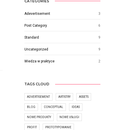
CATEGORIES
Adevertisement
3
Post Category
6
Standard
9
Uncategorized
9
Wiedza w praktyce
2
TAGS CLOUD
ADVERTISEMENT
ARTISTRY
ASSETS
BLOG
CONCEPTUAL
IDEAS
NOWE PRODUKTY
NOWE USŁUGI
PROFIT
PROTOTYPOWANIE