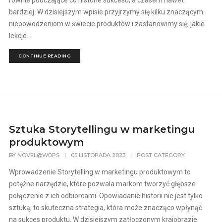
równie pouczające co historie sukcesu, a czasem nawet
bardziej. W dzisiejszym wpisie przyjrzymy się kilku znaczącym
niepowodzeniom w świecie produktów i zastanowimy się, jakie
lekcje...
CONTINUE READING
Sztuka Storytellingu w marketingu
produktowym
BY
NOVEL@WDPS
|
05 LISTOPADA 2023
|
POST CATEGORY
Wprowadzenie Storytelling w marketingu produktowym to
potężne narzędzie, które pozwala markom tworzyć głębsze
połączenie z ich odbiorcami. Opowiadanie historii nie jest tylko
sztuką; to skuteczna strategia, która może znacząco wpłynąć
na sukces produktu. W dzisiejszym zatłoczonym krajobrazie