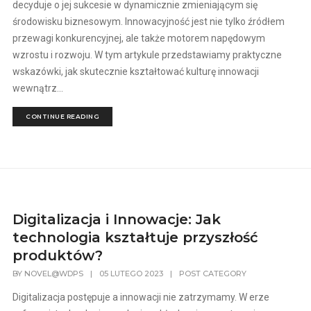
decyduje o jej sukcesie w dynamicznie zmieniającym się
środowisku biznesowym. Innowacyjność jest nie tylko źródłem
przewagi konkurencyjnej, ale także motorem napędowym
wzrostu i rozwoju. W tym artykule przedstawiamy praktyczne
wskazówki, jak skutecznie kształtować kulturę innowacji
wewnątrz...
CONTINUE READING
Digitalizacja i Innowacje: Jak
technologia kształtuje przyszłość
produktów?
BY
NOVEL@WDPS
|
05 LUTEGO 2023
|
POST CATEGORY
Digitalizacja postępuje a innowacji nie zatrzymamy. W erze