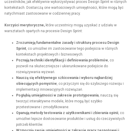
uczestników, jak efektywnie wykorzystywać proces Design Sprint w różnych
kontekstach. Dostarczą one wartościowych umiejętności, które mogą być
natychmiast zastosowane w codziennej pracy.
Korzyści merytoryczne,
które uczestnicy mogą uzyskać z udziału w
warsztatach opartych na procesie Design Sprint:
Zrozumieją fundamentalne zasady i strukturę procesu Design
Sprint
, co umożliwi im zastosowanie tego podejścia w różnych
kontekstach projektowych i biznesowych.
Poznają techniki identyfikacji i definiowania problemów
, co
pozwoli na skuteczniejsze i ukierunkowane podejście do
rozwiązywania wyzwań.
Nauczą się efektywnego szkicowania i wyboru najbardziej
obiecujących pomysłów
, co przyczyni się do szybszego rozwoju i
implementacji innowacyjnych rozwiązań.
Pogłębią umiejętności w zakresie prototypowania
, nauczą się
tworzyć interaktywne modele, które mogą być szybko
przetestowane i zmodyfikowane.
Opanują metody testowania z użytkownikami i zbierania opinii
, co
umożliwi lepsze dostosowanie produktów i usług do rzeczywistych
potrzeb klientów.
Wzmocnią swoje umiejętności w zakresie pracy zespołowej i