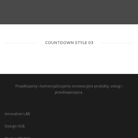
COUNTDOWN STYLE 03
Projektujemy i komercjalizujemy innowacyjne produkty, usługi i
przedsięwzięcia.
Innovation LAB
Design HUB