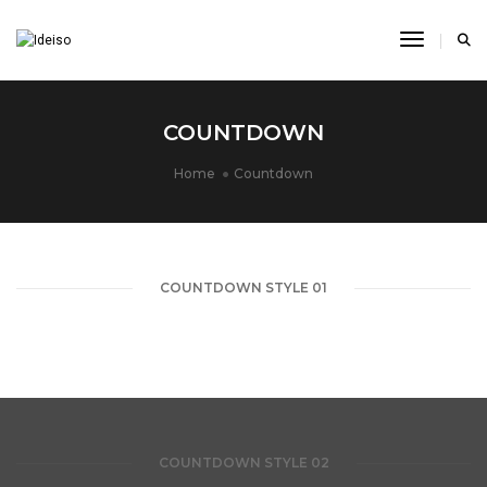
Toggle N
COUNTDOWN
Home
Countdown
COUNTDOWN STYLE 01
COUNTDOWN STYLE 02